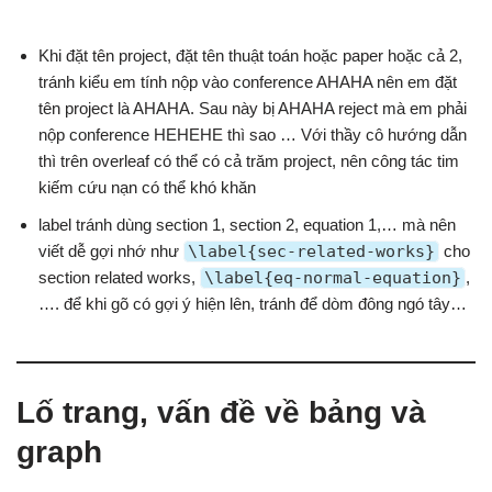
Khi đặt tên project, đặt tên thuật toán hoặc paper hoặc cả 2,
tránh kiểu em tính nộp vào conference AHAHA nên em đặt
tên project là AHAHA. Sau này bị AHAHA reject mà em phải
nộp conference HEHEHE thì sao … Với thầy cô hướng dẫn
thì trên overleaf có thể có cả trăm project, nên công tác tim
kiếm cứu nạn có thể khó khăn
label tránh dùng section 1, section 2, equation 1,… mà nên
viết dễ gợi nhớ như
\label{sec-related-works}
cho
section related works,
\label{eq-normal-equation}
,
…. để khi gõ có gợi ý hiện lên, tránh để dòm đông ngó tây…
Lố trang, vấn đề về bảng và
graph