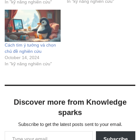
ngày tháng. Lời chào: Gửi
In "kỹ năng nghiên cứu"
In "kỹ năng nghiên cứu"
thư đến giáo sư hoặc hội
đồng tuyển sinh có…
Cách tìm ý tưởng và chọn
chủ đề nghiên cứu
October 14, 2024
In "kỹ năng nghiên cứu"
Discover more from Knowledge
sparks
Subscribe to get the latest posts sent to your email.
Subscribe