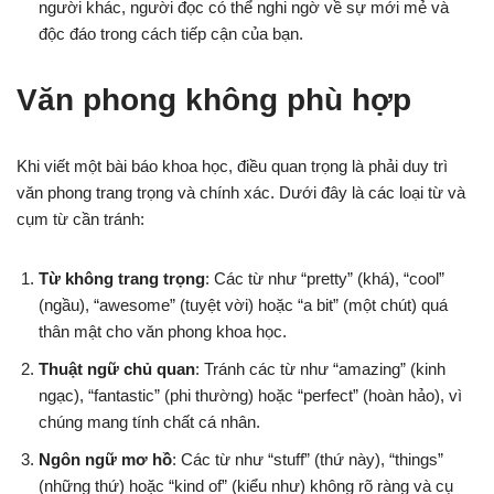
người khác, người đọc có thể nghi ngờ về sự mới mẻ và
độc đáo trong cách tiếp cận của bạn.
Văn phong không phù hợp
Khi viết một bài báo khoa học, điều quan trọng là phải duy trì
văn phong trang trọng và chính xác. Dưới đây là các loại từ và
cụm từ cần tránh:
Từ không trang trọng
: Các từ như “pretty” (khá), “cool”
(ngầu), “awesome” (tuyệt vời) hoặc “a bit” (một chút) quá
thân mật cho văn phong khoa học.
Thuật ngữ chủ quan
: Tránh các từ như “amazing” (kinh
ngạc), “fantastic” (phi thường) hoặc “perfect” (hoàn hảo), vì
chúng mang tính chất cá nhân.
Ngôn ngữ mơ hồ
: Các từ như “stuff” (thứ này), “things”
(những thứ) hoặc “kind of” (kiểu như) không rõ ràng và cụ