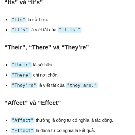
“Its” và “It’s”
"Its"
là sở hữu.
"It's"
là viết tắt của
"it is."
“Their”, “There” và “They’re”
"Their"
là sở hữu.
"There"
chỉ nơi chốn.
"They're"
là viết tắt của
"they are."
“Affect” và “Effect”
"Affect"
thường là động từ có nghĩa là tác động.
"Effect"
là danh từ có nghĩa là kết quả.