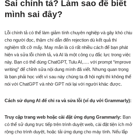
Sai chính tả? Làm sao để biết
mình sai đây?
Lỗi chính tả có thể làm giảm tính chuyên nghiệp và gây khó chịu
cho người đọc, thậm chí dẫn đến rejection dù kết quả thí
nghiệm tốt cỡ mấy. May mắn là có rất nhiều cách để bạn phát
hiện và sửa lỗi chính tả, và AI là một công cụ đắc lực trong việc
này. Bạn có thể dùng ChatGPT, Tulu AI,…. với prompt “improve
writing” để chỉnh sửa nội dung mình đã viết. Nhưng quan trọng
là bạn phải học viết vì sau này chúng ta đi hội nghị thì không thể
nói với ChatGPT và nhờ GPT nói lại với người khác được.
Cách sử dụng AI để chỉ ra và sửa lỗi (ví dụ với Grammarly):
Truy cập trang web hoặc cài đặt ứng dụng Grammarly:
Bạn
có thể sử dụng trực tiếp trên trình duyệt web, cài đặt tiện ích mở
rộng cho trình duyệt, hoặc tải ứng dụng cho máy tính. Nếu lắp