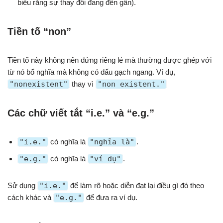
biểu rằng sự thay đổi đang đến gần).
Tiền tố “non”
Tiền tố này không nên đứng riêng lẻ mà thường được ghép với
từ nó bổ nghĩa mà không có dấu gạch ngang. Ví dụ,
"nonexistent"
thay vì
"non existent."
Các chữ viết tắt “i.e.” và “e.g.”
"i.e."
có nghĩa là
"nghĩa là"
.
"e.g."
có nghĩa là
"ví dụ"
.
Sử dụng
"i.e."
để làm rõ hoặc diễn đạt lại điều gì đó theo
cách khác và
"e.g."
để đưa ra ví dụ.