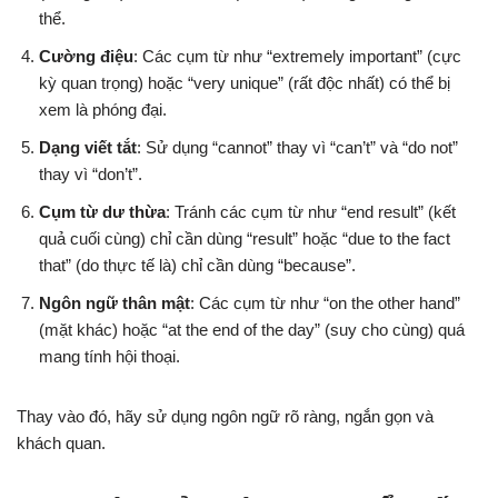
thể.
Cường điệu
: Các cụm từ như “extremely important” (cực
kỳ quan trọng) hoặc “very unique” (rất độc nhất) có thể bị
xem là phóng đại.
Dạng viết tắt
: Sử dụng “cannot” thay vì “can’t” và “do not”
thay vì “don’t”.
Cụm từ dư thừa
: Tránh các cụm từ như “end result” (kết
quả cuối cùng) chỉ cần dùng “result” hoặc “due to the fact
that” (do thực tế là) chỉ cần dùng “because”.
Ngôn ngữ thân mật
: Các cụm từ như “on the other hand”
(mặt khác) hoặc “at the end of the day” (suy cho cùng) quá
mang tính hội thoại.
Thay vào đó, hãy sử dụng ngôn ngữ rõ ràng, ngắn gọn và
khách quan.