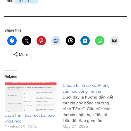
Latin
"et al."
Share this:
More
Related
Chuẩn bị hồ sơ và Phỏng
vấn học bổng Tiến sĩ
Dưới đây là hướng dẫn viết
thư xin học bổng chương
trình Tiến sĩ: Cấu trúc của
thư xin nhập học Tiến sĩ
Cách trình bày một bài báo
Tiêu đề: Bao gồm tên,
khoa học
thông tin liên hệ của bạn và
May 27, 2025
October 15, 2024