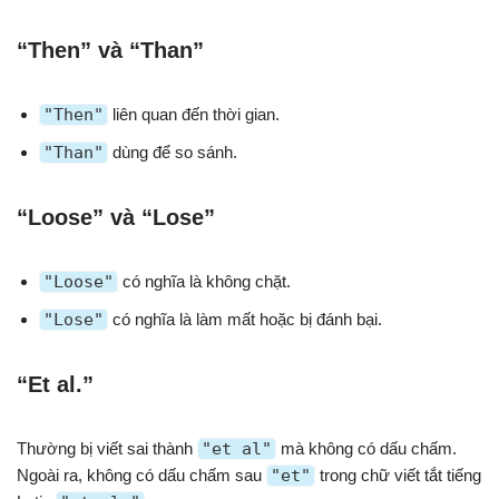
“Then” và “Than”
"Then"
liên quan đến thời gian.
"Than"
dùng để so sánh.
“Loose” và “Lose”
"Loose"
có nghĩa là không chặt.
"Lose"
có nghĩa là làm mất hoặc bị đánh bại.
“Et al.”
Thường bị viết sai thành
"et al"
mà không có dấu chấm.
Ngoài ra, không có dấu chấm sau
"et"
trong chữ viết tắt tiếng