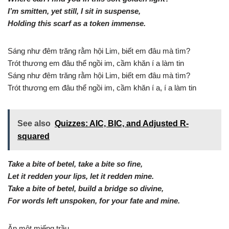
I’m smitten, yet still, I sit in suspense,
Holding this scarf as a token immense.
Sáng như đêm trăng rằm hội Lim, biết em đâu mà tìm?
Trót thương em đâu thể ngồi im, cầm khăn í a làm tin
Sáng như đêm trăng rằm hội Lim, biết em đâu mà tìm?
Trót thương em đâu thể ngồi im, cầm khăn í a, í a làm tin
See also
Quizzes: AIC, BIC, and Adjusted R-
squared
Take a bite of betel, take a bite so fine,
Let it redden your lips, let it redden mine.
Take a bite of betel, build a bridge so divine,
For words left unspoken, for your fate and mine.
Ăn một miếng trầu