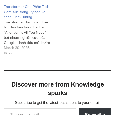
Transformer Cho Phân Tích
Cảm Xúc trong Python và
cách Fine-Tuning
Transformer được giới thiệu
lần đầu tiên trong bài báo
“Attention is All You Need”
bởi nhóm nghiên cứu của
Google, đánh dấu một bước
ngoặt quan trọng trong lĩnh
March 30, 2025
vực xử lý ngôn ngữ tự
In "AI"
nhiên. Kể từ đó,
Transformer đã trở thành
nền tảng cho nhiều mô
hình…
Discover more from Knowledge
sparks
Subscribe to get the latest posts sent to your email.
Subscribe