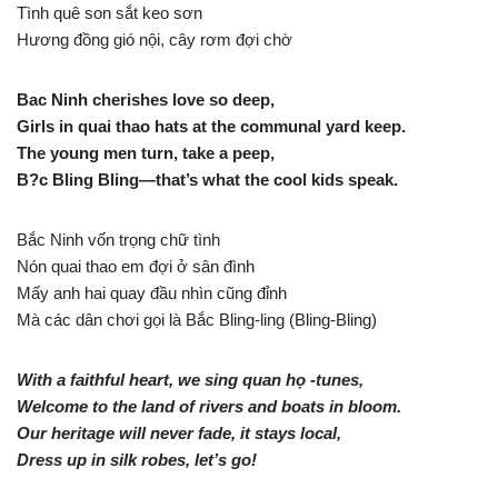
Tình quê son sắt keo sơn
Hương đồng gió nội, cây rơm đợi chờ
Bac Ninh cherishes love so deep,
Girls in quai thao hats at the communal yard keep.
The young men turn, take a peep,
B?c Bling Bling—that’s what the cool kids speak.
Bắc Ninh vốn trọng chữ tình
Nón quai thao em đợi ở sân đình
Mấy anh hai quay đầu nhìn cũng đỉnh
Mà các dân chơi gọi là Bắc Bling-ling (Bling-Bling)
With a faithful heart, we sing quan họ -tunes,
Welcome to the land of rivers and boats in bloom.
Our heritage will never fade, it stays local,
Dress up in silk robes, let’s go!