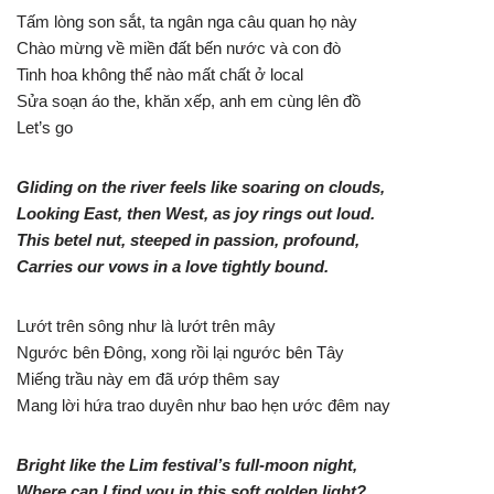
Tấm lòng son sắt, ta ngân nga câu quan họ này
Chào mừng về miền đất bến nước và con đò
Tinh hoa không thể nào mất chất ở local
Sửa soạn áo the, khăn xếp, anh em cùng lên đồ
Let’s go
Gliding on the river feels like soaring on clouds,
Looking East, then West, as joy rings out loud.
This betel nut, steeped in passion, profound,
Carries our vows in a love tightly bound.
Lướt trên sông như là lướt trên mây
Ngước bên Đông, xong rồi lại ngước bên Tây
Miếng trầu này em đã ướp thêm say
Mang lời hứa trao duyên như bao hẹn ước đêm nay
Bright like the Lim festival’s full-moon night,
Where can I find you in this soft golden light?