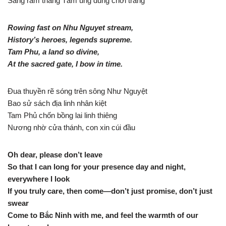
Sang rằm tháng Tám ung dung chơi trăng
Rowing fast on Nhu Nguyet stream,
History’s heroes, legends supreme.
Tam Phu, a land so divine,
At the sacred gate, I bow in time.
Đua thuyền rẽ sóng trên sông Như Nguyệt
Bao sử sách địa linh nhân kiệt
Tam Phủ chốn bồng lai linh thiêng
Nương nhờ cửa thánh, con xin cúi đầu
Oh dear, please don’t leave
So that I can long for your presence day and night,
everywhere I look
If you truly care, then come—don’t just promise, don’t just
swear
Come to Bắc Ninh with me, and feel the warmth of our