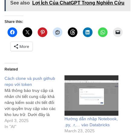
See also
Lợi Ích Của ChatGPT Trong Nghiên Cứu
Share this:
More
Related
Cách clone và push github
repo với token
Mã thông báo truy cập cá
nhân chi tiết cung cấp khả
năng kiểm soát chi tiết đối
với quyền truy cập vào các
kho lưu trữ. Dưới đây là
Hướng dẫn nhập Notebook,
cách tạo một mã thông báo
April 3, 2025
.py, .r,… vào Databricks
dành riêng cho một kho lưu
In "AI"
March 23, 2025
trữ: 1. Truy cập Cài đặt Nhà