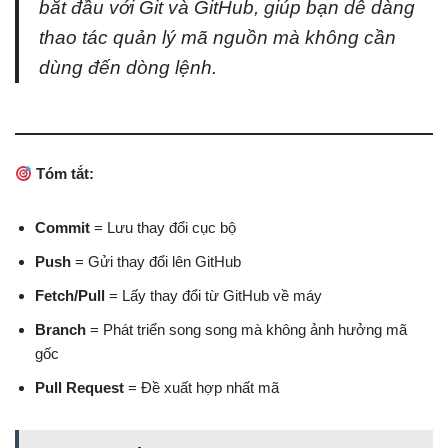
bắt đầu với Git và GitHub, giúp bạn dễ dàng
thao tác quản lý mã nguồn mà không cần
dùng đến dòng lệnh.
Tóm tắt:
Commit
= Lưu thay đổi cục bộ
Push
= Gửi thay đổi lên GitHub
Fetch/Pull
= Lấy thay đổi từ GitHub về máy
Branch
= Phát triển song song mà không ảnh hưởng mã
gốc
Pull Request
= Đề xuất hợp nhất mã