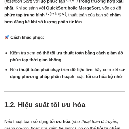
(
Insertion Sort
) với
độ phức tạp
trong trường hợp xấu
nhất
. Khi so sánh với
QuickSort hoặc MergeSort
, vốn có
độ
phức tạp trung bình
, thuật toán của bạn sẽ
chậm
hơn đáng kể khi số lượng phần tử lớn
.
Cách khắc phục:
Kiểm tra xem
có thể tối ưu thuật toán bằng cách giảm độ
phức tạp thời gian không
.
Nếu
thuật toán phải chạy trên dữ liệu lớn
, hãy xem xét
sử
dụng phương pháp phân hoạch
hoặc
tối ưu hóa bộ nhớ
.
1.2. Hiệu suất tối ưu hóa
Nếu thuật toán sử dụng
tối ưu hóa
(
như thuật toán di truyền,
mạng nơ-ron, hoặc tìm kiếm heuristic
), nó có thể
hội tụ chậm