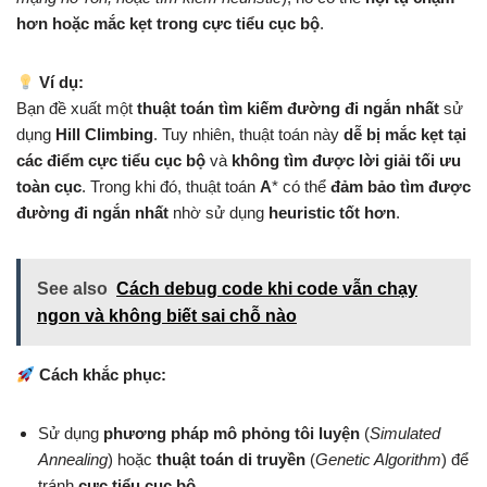
hơn hoặc mắc kẹt trong cực tiểu cục bộ
.
Ví dụ:
Bạn đề xuất một
thuật toán tìm kiếm đường đi ngắn nhất
sử
dụng
Hill Climbing
. Tuy nhiên, thuật toán này
dễ bị mắc kẹt tại
các điểm cực tiểu cục bộ
và
không tìm được lời giải tối ưu
toàn cục
. Trong khi đó, thuật toán
A
* có thể
đảm bảo tìm được
đường đi ngắn nhất
nhờ sử dụng
heuristic tốt hơn
.
See also
Cách debug code khi code vẫn chạy
ngon và không biết sai chỗ nào
Cách khắc phục:
Sử dụng
phương pháp mô phỏng tôi luyện
(
Simulated
Annealing
) hoặc
thuật toán di truyền
(
Genetic Algorithm
) để
tránh
cực tiểu cục bộ
.