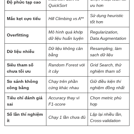
Độ phức tạp cao
QuickSort
ưu hơn
Sử dụng heuristic
Mắc kẹt cực tiểu
Hill Climbing vs A
**
tốt hơn
Mô hình quá khớp
Regularization,
Overfitting
dữ liệu huấn luyện
Data Augmentation
Dữ liệu không cân
Resampling, làm
Dữ liệu nhiễu
bằng
sạch dữ liệu
Siêu tham số
Random Forest với
Grid Search, thử
chưa tối ưu
ít cây
nghiệm tham số
So sánh không
Chạy trên phần
Giữ điều kiện thí
công bằng
cứng khác nhau
nghiệm đồng nhất
Tiêu chí đánh giá
Accuracy thay vì
Chọn metric phù
sai
F1-score
hợp
Số lần thí nghiệm
Lặp lại nhiều lần,
Chạy 1 lần chưa đủ
ít
Cross-validation