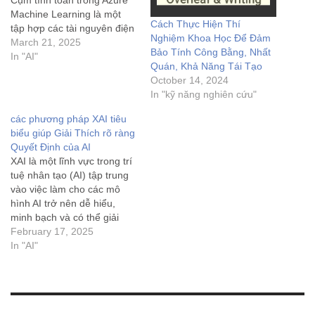
Cụm tính toán trong Azure
Machine Learning là một
Cách Thực Hiện Thí
tập hợp các tài nguyên điện
Nghiệm Khoa Học Để Đảm
toán được quản lý bởi Azure
March 21, 2025
Bảo Tính Công Bằng, Nhất
để hỗ trợ triển khai và chạy
In "AI"
Quán, Khả Năng Tái Tạo
các mô hình học máy. Với
October 14, 2024
cụm tính toán này, người
In "kỹ năng nghiên cứu"
dùng có thể…
các phương pháp XAI tiêu
biểu giúp Giải Thích rõ ràng
Quyết Định của AI
XAI là một lĩnh vực trong trí
tuệ nhân tạo (AI) tập trung
vào việc làm cho các mô
hình AI trở nên dễ hiểu,
minh bạch và có thể giải
thích được đối với con
February 17, 2025
người.
In "AI"
Tại sao cần XAI?
Hiện nay, nhiều mô hình AI
– đặc…